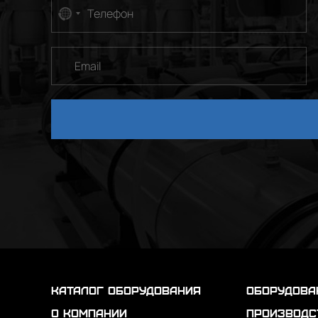
No
country
selected
каталог оборудования
Оборудова
о компании
Производс