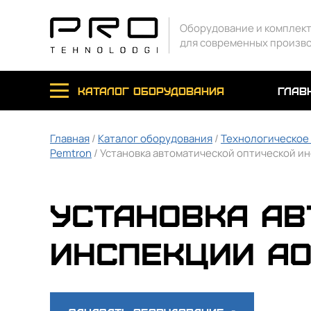
Оборудование и комплек
для современных произв
каталог оборудования
глав
Главная
/
Каталог оборудования
/
Технологическое
Pemtron
/ Установка автоматической оптической и
Установка а
инспекции АО