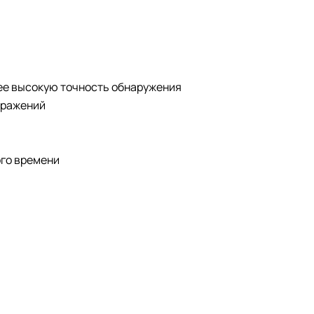
ее высокую точность обнаружения
бражений
ого времени