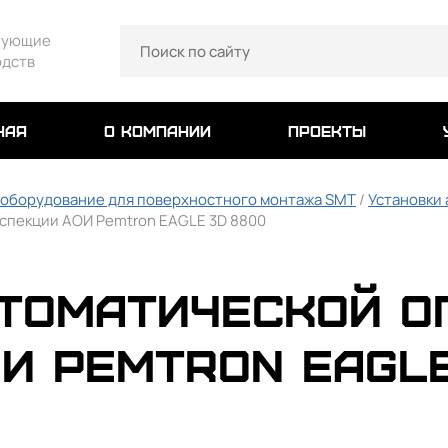
тующие
одств
ная
о компании
проекты
 оборудование для поверхностного монтажа SMT
/
Установки
нспекции АОИ Pemtron EAGLE 3D 8800
втоматической о
И Pemtron EAGLE