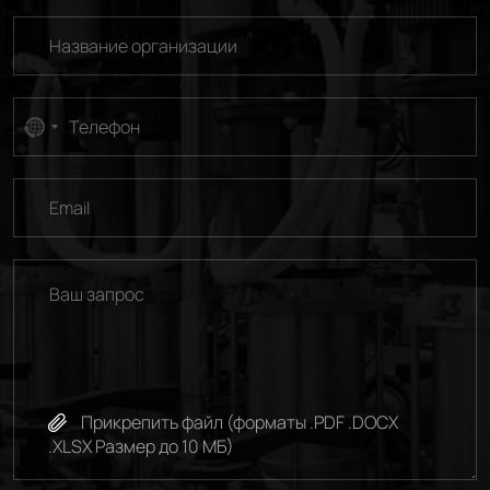
No
country
selected
Прикрепить файл (форматы .PDF .DOCX
.XLSX Размер до 10 МБ)