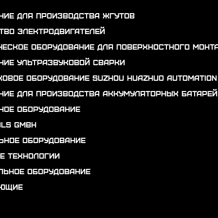
ние для производства жгутов
тво электродвигателей
ческое оборудование для поверхностного монт
ние ультразвуковой сварки
ковое оборудование Suzhou Huazhuo automation
ние для производства аккумуляторных батарей
ное оборудование
ols GmbH
ьное оборудование
е технологии
льное оборудование
ующие