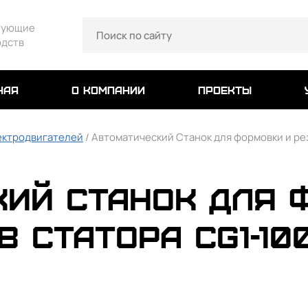
тующие
одств
ная
о компании
проекты
ектродвигателей
/ Автоматический Станок для формовки и ре
ий Станок для 
 статора CG1-10