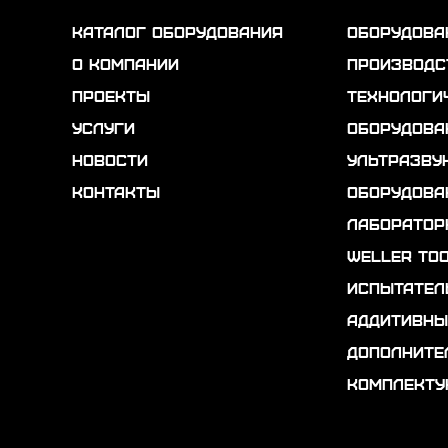
каталог оборудования
Оборудова
о компании
Производс
проекты
Технологи
услуги
Оборудова
новости
Ультразву
контакты
Оборудова
Лаборатор
Weller To
Испытател
Аддитивны
Дополните
Комплект