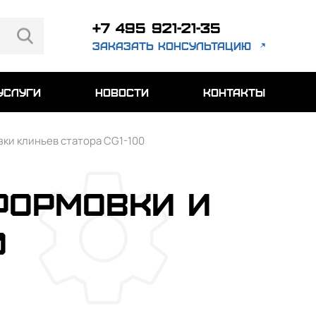
+7 495 921-21-35
заказать консультацию
услуги
новости
контакты
зки клиньев статора CG1-100
формовки и
0