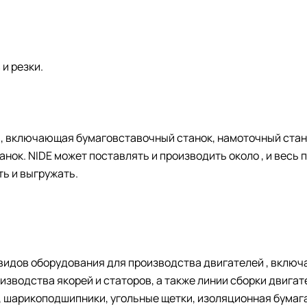
и резки.
, включающая бумаговставочный станок, намоточный стан
нок. NIDE может поставлять и производить около , и весь
ь и выгружать.
видов оборудования для производства двигателей , включ
зводства якорей и статоров, а также линии сборки двига
, шарикоподшипники, угольные щетки, изоляционная бумага