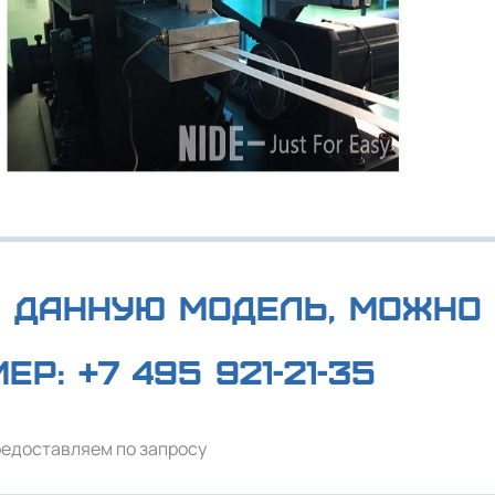
 данную модель, можно 
мер:
+7 495 921-21-35
редоставляем по запросу