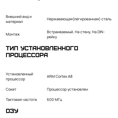
Внешний вид и
Нержавеющая(легированная) сталь
материал
Встраиваемый, На стену, На DIN-
Монтаж
рейку
Тип установленного
процессора
Установленный
ARM Cortex A8
процессор
Сокет
Процессор установлен
Тактовая частота
600 МГц
ОЗУ