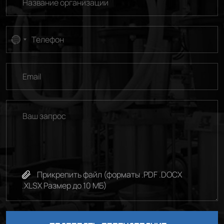
No
country
selected
Прикрепить файл (форматы .PDF .DOCX
.XLSX Размер до 10 МБ)