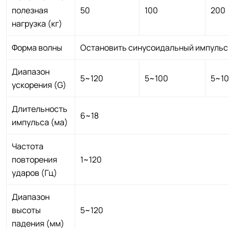
полезная
50
100
200
нагрузка (кг)
Форма волны
Остановить синусоидальный импуль
Диапазон
5~120
5~100
5~1
ускорения (G)
Длительность
6~18
импульса (ма)
Частота
повторения
1~120
ударов (Гц)
Диапазон
высоты
5~120
падения (мм)