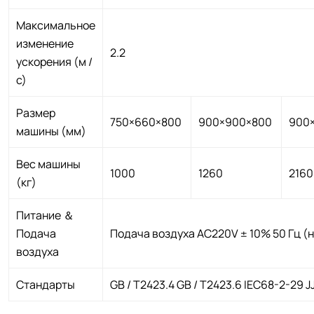
Максимальное
изменение
2.2
ускорения (м /
с)
Размер
750×660×800
900×900×800
900
машины (мм)
Вес машины
1000
1260
216
(кг)
Питание ＆
Подача
Подача воздуха AC220V ± 10% 50 Гц (н
воздуха
Стандарты
GB / T2423.4 GB / T2423.6 IEC68-2-29 