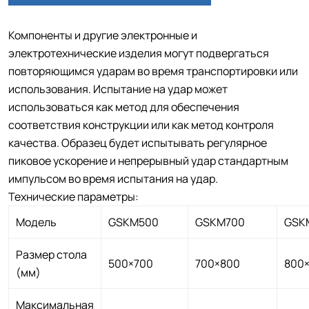
Компоненты и другие электронные и
электротехнические изделия могут подвергаться
повторяющимся ударам во время транспортировки или
использования. Испытание на удар может
использоваться как метод для обеспечения
соответствия конструкции или как метод контроля
качества. Образец будет испытывать регулярное
пиковое ускорение и непрерывный удар стандартным
импульсом во время испытания на удар.
Технические параметры:
Модель
GSKM500
GSKM700
GSK
Размер стола
500×700
700×800
800
(мм)
Максимальная