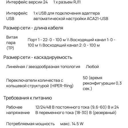
Интерфейс версии 24
1 x разъем RJ11
Интерфейс
1 х USB для подключения адаптера
USB
автоматической настройки ACA21-USB
Размер сети - длина кабеля
Витая
Порт 1 - 22: 0 - 100 м \\ Восходящий канал 1: 0 -
пара
100 м \\ Восходящий канал 2: 0 - 100 м
(TP)
Размер сети - каскадируемость
Линейная / звездообразная топология
Любой
50 (время
Переключатели количества с
реконфигурации
0,3
кольцевой структурой (HIPER-Ring)
сек.)
Требования к питанию
Рабочее
12/24/48 В постоянного тока (9,6-60) В и 24
напряжение
В переменного тока (18-30) В (резервный)
Потребляемая мощность
макс.
14.5 W