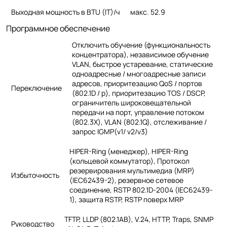
Выходная мощность в BTU (IT)/ч
макс.
52.9
Программное обеспечение
Отключить обучение (функциональность
концентратора), независимое обучение
VLAN, быстрое устаревание, статические
одноадресные / многоадресные записи
адресов, приоритезацию QoS / портов
Переключение
(802.1D / p), приоритезацию TOS / DSCP,
ограничитель широковещательной
передачи на порт, управление потоком
(802.3X), VLAN (802.1Q), отслеживание /
запрос IGMP(v1/ v2/v3)
HIPER-Ring (менеджер), HIPER-Ring
(кольцевой коммутатор), Протокол
резервирования мультимедиа (MRP)
Избыточность
(IEC62439-2), резервное сетевое
соединение, RSTP 802.1D-2004 (IEC62439-
1), защита RSTP, RSTP поверх MRP
TFTP, LLDP (802.1AB), V.24, HTTP, Traps, SNMP
Руководство