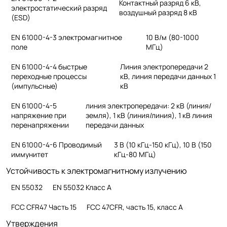
Контактный разряд 6 кВ,
электростатический разряд
воздушный разряд 8 кВ
(ESD)
EN 61000-4-3 электромагнитное
10 В/м (80-1000
поле
МГц)
EN 61000-4-4 быстрые
Линия электропередачи 2
переходные процессы
кВ, линия передачи данных 1
(импульсные)
кВ
EN 61000-4-5
линия электропередачи: 2 кВ (линия/
напряжение при
земля), 1 кВ (линия/линия), 1 кВ линия
перенапряжении
передачи данных
EN 61000-4-6 Проводимый
3 В (10 кГц-150 кГц), 10 В (150
иммунитет
кГц-80 МГц)
Устойчивость к электромагнитному излучению
EN 55032
EN 55032 Класс A
FCC CFR47 Часть 15
FCC 47CFR, часть 15, класс A
Утверждения