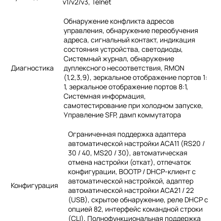
v1/v2/v3, Telnet
Обнаружение конфликта адресов
управления, обнаружение переобучения
адреса, сигнальный контакт, индикация
состояния устройства, светодиоды,
Системный журнал, обнаружение
Диагностика
дуплексного несоответствия, RMON
(1,2,3,9), зеркальное отображение портов 1:
1, зеркальное отображение портов 8:1,
Системная информация,
самотестирование при холодном запуске,
Управление SFP, дамп коммутатора
Ограниченная поддержка адаптера
автоматической настройки ACA11 (RS20 /
30 / 40, MS20 / 30), автоматическая
отмена настройки (откат), отпечаток
конфигурации, BOOTP / DHCP-клиент с
автоматической настройкой, адаптер
Конфигурация
автоматической настройки ACA21 / 22
(USB), скрытое обнаружение, реле DHCP с
опцией 82, интерфейс командной строки
(CLI), Полнофункциональная поддержка