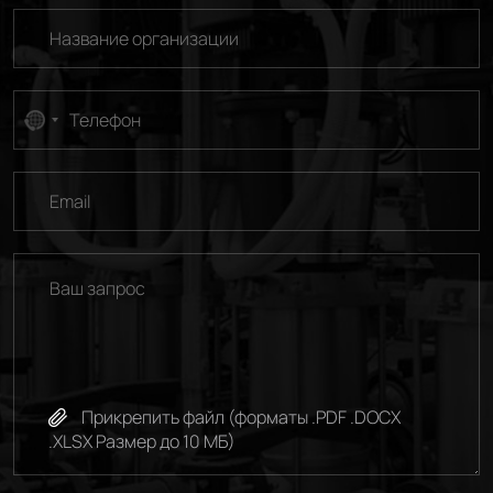
No
country
selected
Прикрепить файл (форматы .PDF .DOCX
.XLSX Размер до 10 МБ)