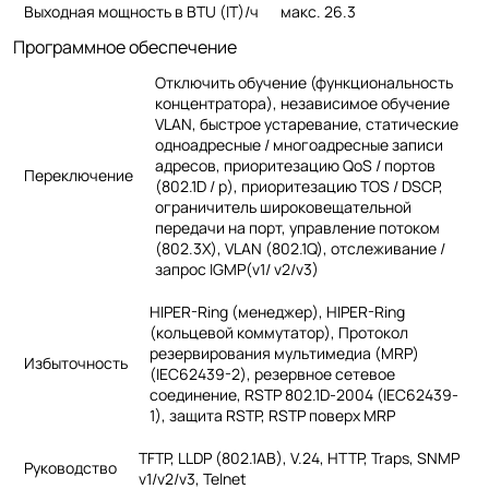
Выходная мощность в BTU (IT)/ч
макс.
26.3
Программное обеспечение
Отключить обучение (функциональность
концентратора), независимое обучение
VLAN, быстрое устаревание, статические
одноадресные / многоадресные записи
адресов, приоритезацию QoS / портов
Переключение
(802.1D / p), приоритезацию TOS / DSCP,
ограничитель широковещательной
передачи на порт, управление потоком
(802.3X), VLAN (802.1Q), отслеживание /
запрос IGMP(v1/ v2/v3)
HIPER-Ring (менеджер), HIPER-Ring
(кольцевой коммутатор), Протокол
резервирования мультимедиа (MRP)
Избыточность
(IEC62439-2), резервное сетевое
соединение, RSTP 802.1D-2004 (IEC62439-
1), защита RSTP, RSTP поверх MRP
TFTP, LLDP (802.1AB), V.24, HTTP, Traps, SNMP
Руководство
v1/v2/v3, Telnet