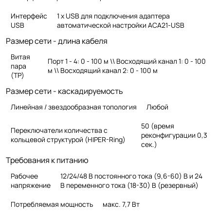
Интерфейс
1 x USB для подключения адаптера
USB
автоматической настройки ACA21-USB
Размер сети - длина кабеля
Витая
Порт 1 - 4: 0 - 100 м \\ Восходящий канал 1: 0 - 100
пара
м \\ Восходящий канал 2: 0 - 100 м
(TP)
Размер сети - каскадируемость
Линейная / звездообразная топология
Любой
50 (время
Переключатели количества с
реконфигурации
0,3
кольцевой структурой (HIPER-Ring)
сек.)
Требования к питанию
Рабочее
12/24/48 В постоянного тока (9,6-60) В и 24
напряжение
В переменного тока (18-30) В (резервный)
Потребляемая мощность
макс. 7,7 Вт