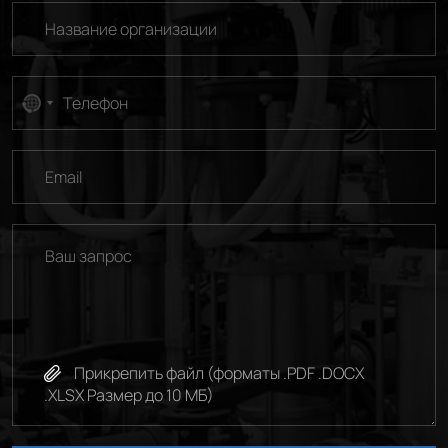
No
country
selected
Прикрепить файл (форматы .PDF .DOCX
.XLSX Размер до 10 МБ)