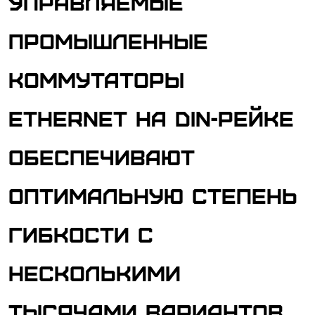
управляемые
промышленные
коммутаторы
Ethernet на DIN-рейке
обеспечивают
оптимальную степень
гибкости с
несколькими
тысячами вариантов.