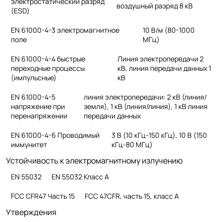
электростатический разряд
воздушный разряд 8 кВ
(ESD)
EN 61000-4-3 электромагнитное
10 В/м (80-1000
поле
МГц)
EN 61000-4-4 быстрые
Линия электропередачи 2
переходные процессы
кВ, линия передачи данных 1
(импульсные)
кВ
EN 61000-4-5
линия электропередачи: 2 кВ (линия/
напряжение при
земля), 1 кВ (линия/линия), 1 кВ линия
перенапряжении
передачи данных
EN 61000-4-6 Проводимый
3 В (10 кГц-150 кГц), 10 В (150
иммунитет
кГц-80 МГц)
Устойчивость к электромагнитному излучению
EN 55032
EN 55032 Класс A
FCC CFR47 Часть 15
FCC 47CFR, часть 15, класс A
Утверждения