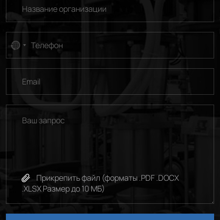
No
country
selected
Прикрепить файл (форматы .PDF .DOCX
.XLSX Размер до 10 МБ)