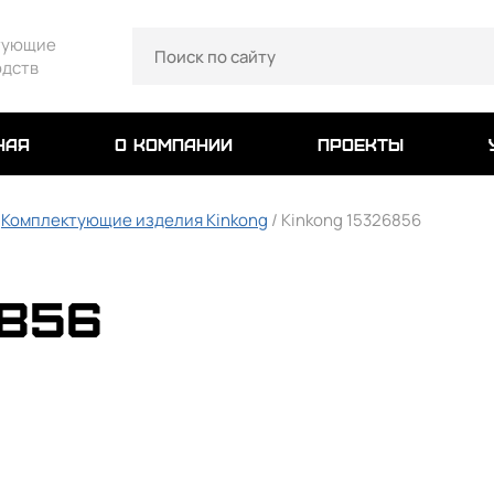
тующие
одств
ная
о компании
проекты
/
Комплектующие изделия Kinkong
/ Kinkong 15326856
6856