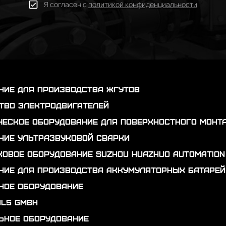
Я согласен с
политикой конфиденциальности
ние для производства жгутов
тво электродвигателей
ческое оборудование для поверхностного монт
ние ультразвуковой сварки
ковое оборудование Suzhou Huazhuo automation
ние для производства аккумуляторных батарей
ное оборудование
ols GmbH
ьное оборудование