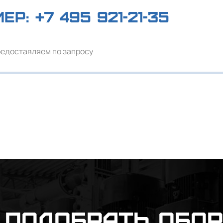
мер:
+7 495 921-21-35
редоставляем по запросу
подобрать обо