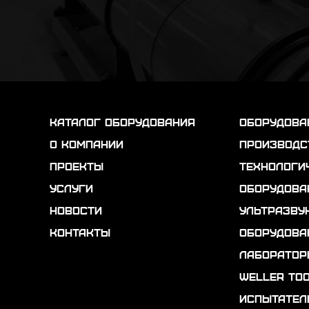
каталог оборудования
Оборудова
о компании
Производс
проекты
Технологи
услуги
Оборудова
новости
Ультразву
контакты
Оборудова
Лаборатор
Weller To
Испытател