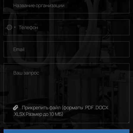
No
country
selected
Прикрепить файл (форматы .PDF .DOCX
.XLSX Размер до 10 МБ)