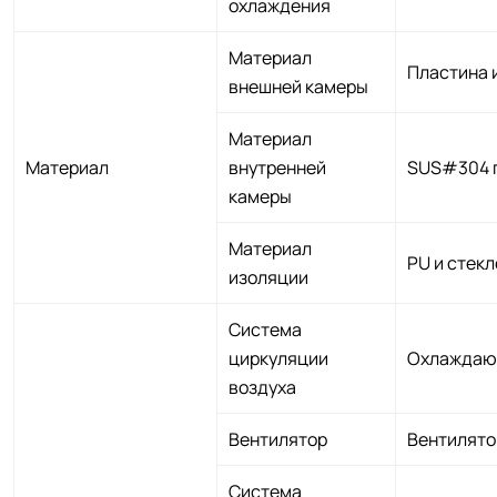
охлаждения
Материал
Пластина 
внешней камеры
Материал
Материал
внутренней
SUS#304 п
камеры
Материал
PU и стек
изоляции
Система
циркуляции
Охлаждаю
воздуха
Вентилятор
Вентилято
Система