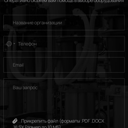
Оперативно окажем вам помощь в выборе оборудования
No
country
selected
Прикрепить файл (форматы .PDF .DOCX
.XLSX Размер до 10 МБ)