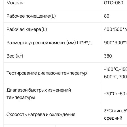
Модель
GTC-080
Рабочее помещение(L)
80
Рабочая камера(L)
400*500*
Размер внутренней камеры (мм) Ш*В*Д
900*900*
Вес (кг)
380
-160℃,-1
Тестирование диапазона температур
600℃, 700
Диапазон быстрых изменений
-70℃: -5
температуры
3°C/мин, 5
Скорость нагрева и охлаждения
средний