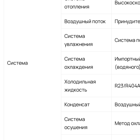
Высокоско
отопления
Воздушный поток
Принудите
Система
Система п
увлажнения
Система
Импортный
Система
охлаждения
(водяного
Холодильная
R23/R404A
жидкость
Конденсат
Воздушный
Система
Метод охл
осушения