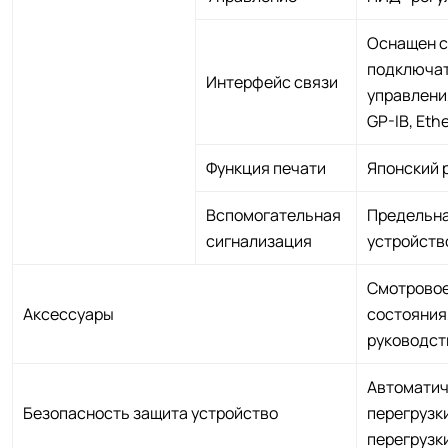
Оснащен с
подключат
Интерфейс связи
управлени
GP-IB, Eth
Функция печати
Японский 
Вспомогательная
Предельна
сигнализация
устройств
Смотровое
Аксессуары
состояния,
руководст
Автоматич
Безопасность защита устройство
перегрузк
перегрузк