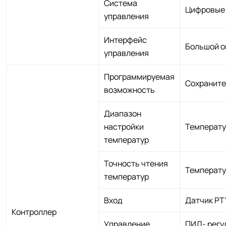
Система
Цифровые 
управления
Интерфейс
Большой о
управления
Программируемая
Сохраните
возможность
Диапазон
настройки
Температ
температур
Точность чтения
Температу
температур
Вход
Датчик PT
Контроллер
Управление
ПИД- регу