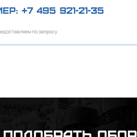
мер:
+7 495 921-21-35
редоставляем по запросу
подобрать обо