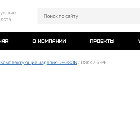
тующие
одств
ная
о компании
проекты
/
Комплектующие изделия DEGSON
/ DSKK2.5-PE