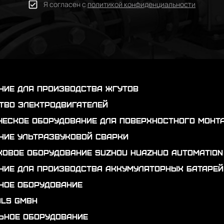
Я согласен с
политикой конфиденциальности
ние для производства жгутов
тво электродвигателей
ческое оборудование для поверхностного монт
ние ультразвуковой сварки
ковое оборудование Suzhou Huazhuo automation
ние для производства аккумуляторных батарей
ное оборудование
ols GmbH
ьное оборудование