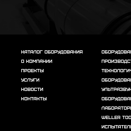
каталог оборудования
Оборудова
о компании
Производс
проекты
Технологи
услуги
Оборудова
новости
Ультразву
контакты
Оборудова
Лаборатор
Weller To
Испытател