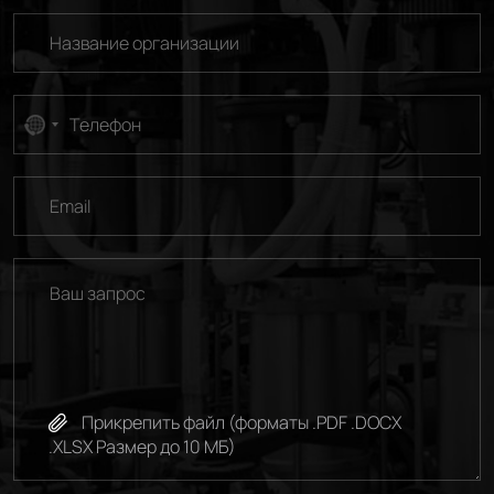
No
country
selected
Прикрепить файл (форматы .PDF .DOCX
.XLSX Размер до 10 МБ)