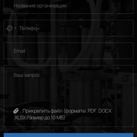
No
country
selected
Прикрепить файл (форматы .PDF .DOCX
.XLSX Размер до 10 МБ)