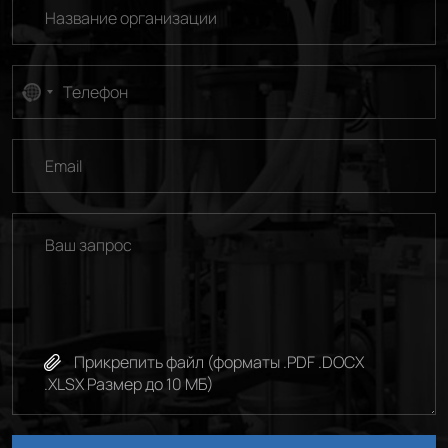
No
country
selected
Прикрепить файл (форматы .PDF .DOCX
.XLSX Размер до 10 МБ)