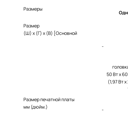
Размеры
Одн
Размер
(Ш) x (Г) x (В) [Основной
-
головк
50 Вт x 60
(1,97 Вт x
Размер печатной платы
мм (дюйм.)
-