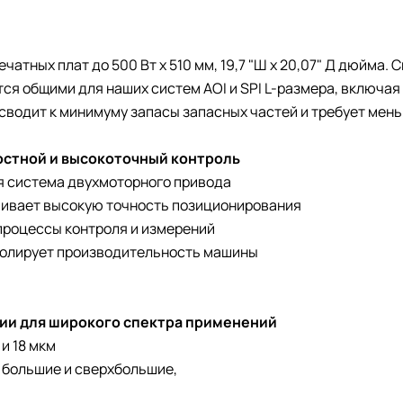
чатных плат до 500 Вт x 510 мм, 19,7 "Ш x 20,07" Д дюйма. С
ся общими для наших систем AOI и SPI L-размера, включая
сводит к минимуму запасы запасных частей и требует мен
стной и высокоточный контроль
я система двухмоторного привода
чивает высокую точность позиционирования
процессы контроля и измерений
ролирует производительность машины
ии для широкого спектра применений
и 18 мкм
 большие и сверхбольшие,