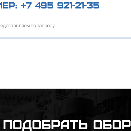
мер:
+7 495 921-21-35
редоставляем по запросу
подобрать обо