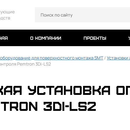
тующие
одств
ная
о компании
проекты
 оборудование для поверхностного монтажа SMT
/
Установки
онтроля Pemtron 3Di-LS2
ая установка о
tron 3Di-LS2