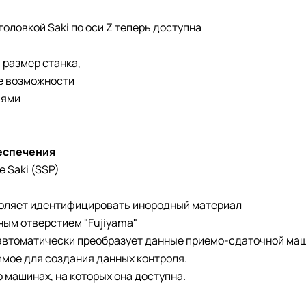
оловкой Saki по оси Z теперь доступна
 размер станка,
е возможности
иями
еспечения
 Saki (SSP)
оляет идентифицировать инородный материал
ным отверстием "Fujiyama"
автоматически преобразует данные приемо-сдаточной ма
мое для создания данных контроля.
 машинах, на которых она доступна.