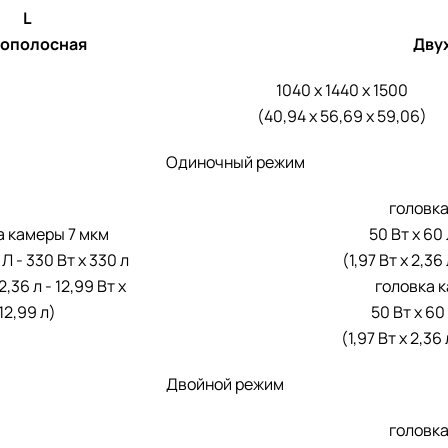
L
ополосная
Дву
1040 x 1440 x 1500
(40,94 x 56,69 x 59,06)
Одиночный режим
головка
а камеры 7 мкм
50 Вт x 60 
 Л - 330 Вт x 330 л
(1,97 Вт x 2,36 
 2,36 л - 12,99 Вт x
головка к
12,99 л)
50 Вт x 60 
(1,97 Вт x 2,36 
Двойной режим
головка