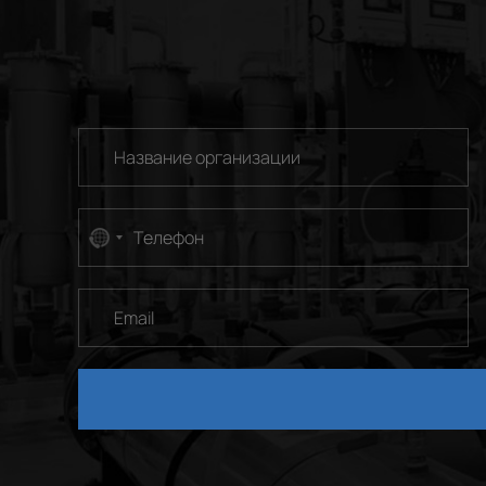
No
country
selected