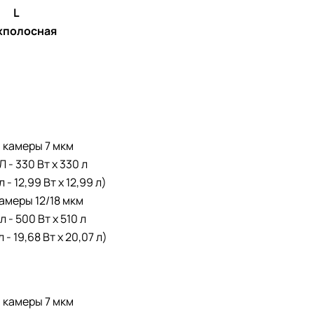
L
хполосная
 камеры 7 мкм
Л - 330 Вт x 330 л
л - 12,99 Вт x 12,99 л)
амеры 12/18 мкм
л - 500 Вт x 510 л
л - 19,68 Вт x 20,07 л)
 камеры 7 мкм