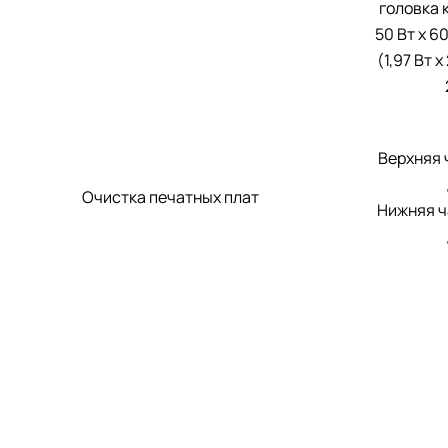
головка 
50 Вт x 60
(1,97 Вт x
Верхняя ч
Очистка печатных плат
Нижняя ча