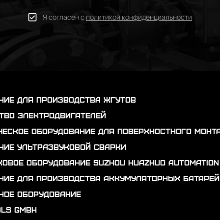
Я согласен с
политикой конфиденциальности
ние для производства жгутов
тво электродвигателей
ческое оборудование для поверхностного монт
ние ультразвуковой сварки
ковое оборудование Suzhou Huazhuo automation
ние для производства аккумуляторных батарей
ное оборудование
ols GmbH