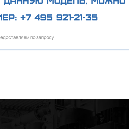
 данную модель, можно 
мер:
+7 495 921-21-35
редоставляем по запросу