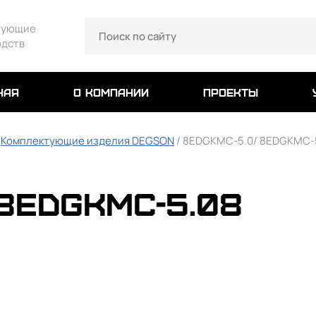
тующие
одств
ная
о компании
проекты
/
Комплектующие изделия DEGSON
/ 8EDGKMC-5.0/ 8EDGKMC-
8EDGKMC-5.08