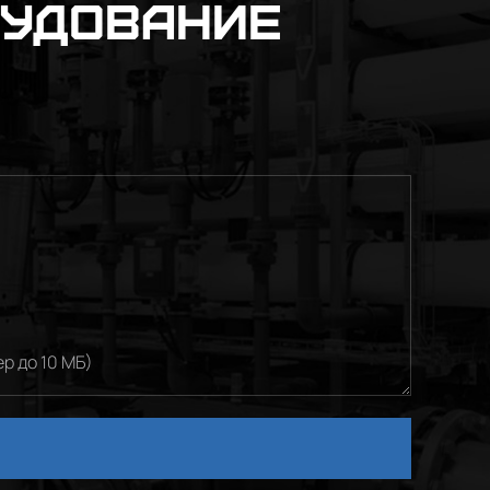
рудование
р до 10 МБ)