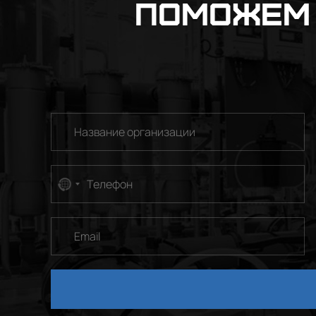
Поможем 
No
country
selected