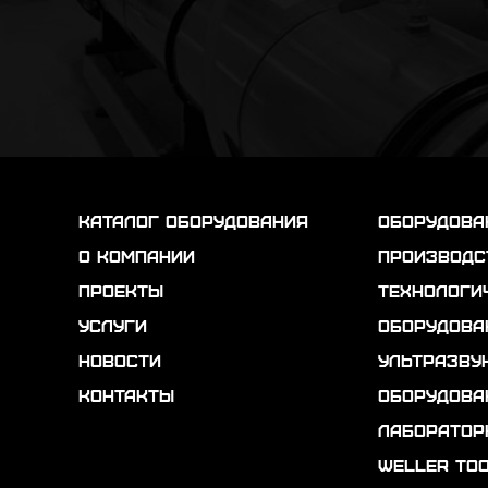
каталог оборудования
Оборудова
о компании
Производс
проекты
Технологи
услуги
Оборудова
новости
Ультразву
контакты
Оборудова
Лаборатор
Weller To