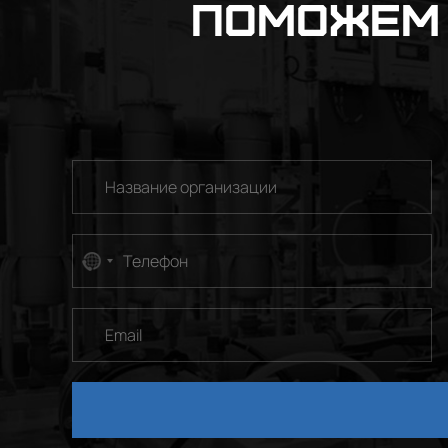
Поможем 
No
country
selected