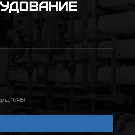
рудование
р до 10 МБ)