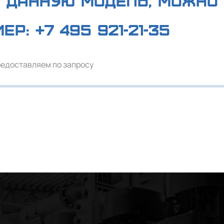
 данную модель, можно 
мер:
+7 495 921-21-35
редоставляем по запросу