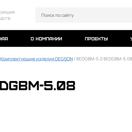
тующие
одств
ная
о компании
проекты
/
Комплектующие изделия DEGSON
/ 8EDGBM-5.0 8EDGBM-5.0
DGBM-5.08