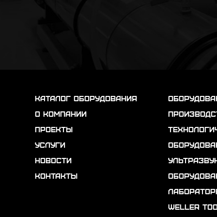
каталог оборудования
Оборудова
о компании
Производс
проекты
Технологи
услуги
Оборудова
новости
Ультразву
контакты
Оборудова
Лаборатор
Weller To