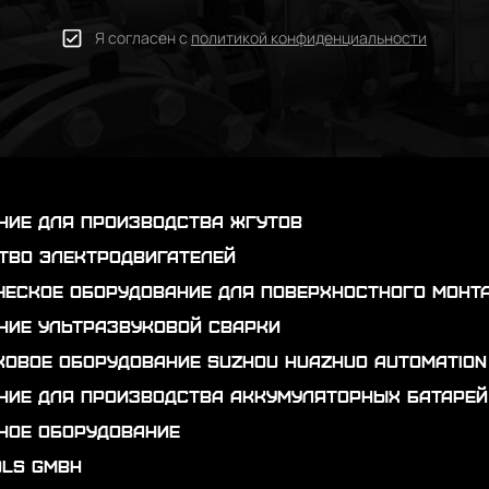
Я согласен с
политикой конфиденциальности
ние для производства жгутов
тво электродвигателей
ческое оборудование для поверхностного монт
ние ультразвуковой сварки
ковое оборудование Suzhou Huazhuo automation
ние для производства аккумуляторных батарей
ное оборудование
ols GmbH